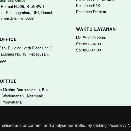
usiness Office
Pelatihan P3K
o Permai No.29, RT.6/RW.1,
Pelatihan Damkar
Kec. Pesanggrahan, DKI, Daerah
ukota Jakarta 12330
WAKTU LAYANAN
Mo-Fr: 8:00-22:00
OFFICE
Sa: 8:00-24:00
Park Building, 21th Floor Unit C
So: 8:00-14:00
matupang No. 18, Kebagusan,
ggu
OFFICE
 Muslim Darussalam 3, Blok
3 ,Wedomartani ,Ngempak ,
I Yogyakarta
ised ads or content, and analyse our traffic. By clicking "Accept All",