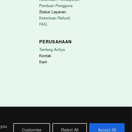
Panduan Pengguna
Status Layanan
Ketentuan Refund
FAQ
PERUSAHAAN
Tentang Acitya
Kontak
Karir
 you
Chat dengan kami
Customise
Reject All
Accept All