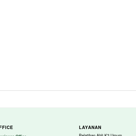
FFICE
LAYANAN
Pelatihan Ahli K3 Umum