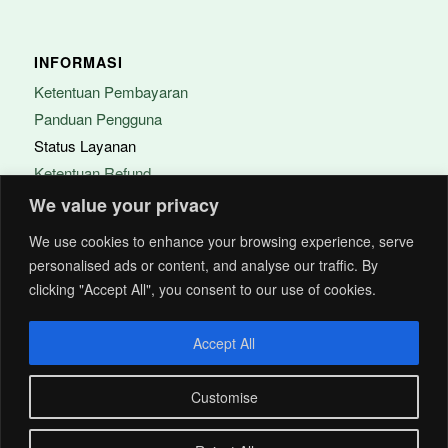
INFORMASI
Ketentuan Pembayaran
Panduan Pengguna
Status Layanan
Ketentuan Refund
FAQ
We value your privacy
We use cookies to enhance your browsing experience, serve
PERUSAHAAN
personalised ads or content, and analyse our traffic. By
clicking "Accept All", you consent to our use of cookies.
Tentang Acitya
Kontak
Accept All
Karir
Customise
Chat dengan kami