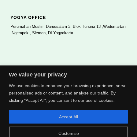
YOGYA OFFICE
Perumahan Muslim Darussalam 3, Blok Tursina 13 ,Wedomartani
,Ngempak , Sleman, DI Yogyakarta
LAYANAN
We value your privacy
Pelatihan Ahli K3 Umum
We use cookies to enhance your browsing experience, serve
Pelatihan P3K
personalised ads or content, and analyse our traffic. By
Pelatihan Damkar
clicking "Accept All", you consent to our use of cookies.
WAKTU LAYANAN
Accept All
Mo-Fr: 8:00-22:00
Sa: 8:00-24:00
Customise
So: 8:00-14:00