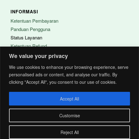
INFORMASI
Ketentuan Pembayaran
Panduan Pengguna
Status Layanan
Ketentuan Refund
FAQ
We value your privacy
We use cookies to enhance your browsing experience, serve
PERUSAHAAN
personalised ads or content, and analyse our traffic. By
clicking "Accept All", you consent to our use of cookies.
Tentang Acitya
Kontak
Accept All
Karir
Customise
Chat dengan kami
Reject All
© Copyright - Acitya Bina Indonesia 2025